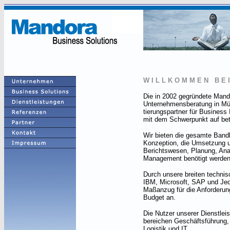
W I L L K O M M E N
B E I
Die in 2002 gegründete Mand
Unternehmensberatung in Mü
tierungspartner für Business
mit dem Schwerpunkt auf bet
Wir bieten die gesamte Bandbr
Konzeption, die Umsetzung un
Berichtswesen, Planung, Ana
Management benötigt werden
Durch unsere breiten technis
IBM, Microsoft, SAP und Jed
Maßanzug für die Anforderun
Budget an.
Die Nutzer unserer Dienstl
bereichen Geschäftsführung, C
Logistik und IT.